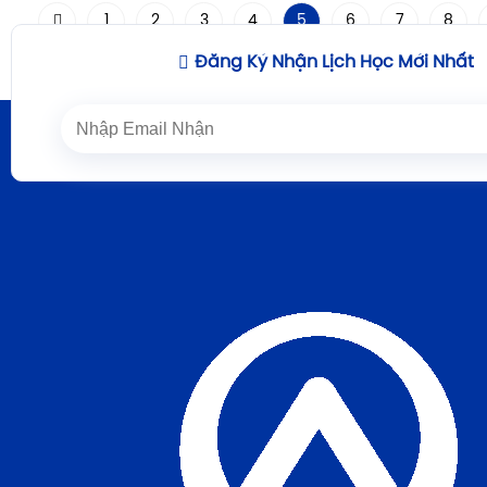
1
2
3
4
5
6
7
8
12
13
14
Đăng Ký Nhận Lịch Học Mới Nhất