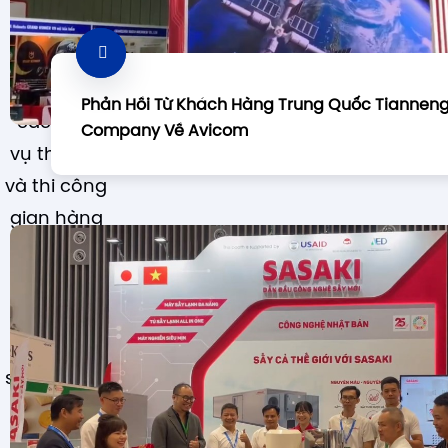
2008,
chúng tôi
cung cấp
Phản Hồi Từ Khách Hàng Trung Quốc Tiannen
các dịch
Company Về Avicom
vụ thiết kế
Avicom đơn vị thi công thiết kế gian hàng hội 
thi công gian hàng triển lãm chuyên nghiệp 
và thi công
Việt Nam, đã hoạt động trên 20 năm.
gian hàng
hội chợ
triển lãm;
thiết kế và
thi công
showroom,
cửa hàng,
vách đảo