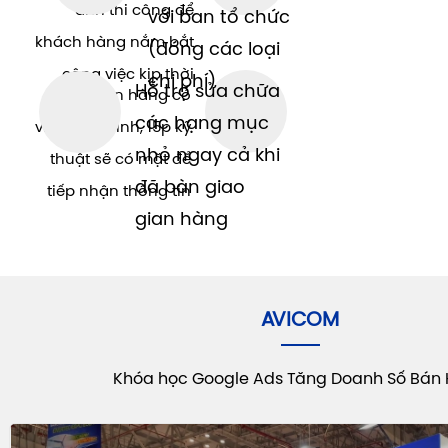
ảnh thi công để
với ban tổ chức
khách hàng nắm bắt
(đóng các loại
công việc kịp thời
chi phí)
Hỗ trợ sửa chữa
Nếu gian hàng có
các hạng mục
việc phát sinh, 15p kỹ
nhỏ ngay cả khi
thuật sẽ có mặt để
đã bàn giao
tiếp nhận thông tin
gian hàng
AVICOM
Khóa học Google Ads Tăng Doanh Số Bán