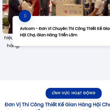
kệ trưng
bày; thiết
kế và thi
Avicom - Đơn Vi Chuyên Thi Công Thiết Kế Gi
công biển
Hội Chợ, Gian Hàng Triển Lãm
hiệu cửa
Avicom đơn vị thi công thiết kế gian hàng hội 
hàng..
thi công gian hàng triển lãm chuyên nghiệp 
Việt Nam, đã hoạt động trên 20 năm.
LĨNH VỰC HOẠT ĐỘNG
Đơn Vị Thi Công Thiết Kế Gian Hàng Hội Ch