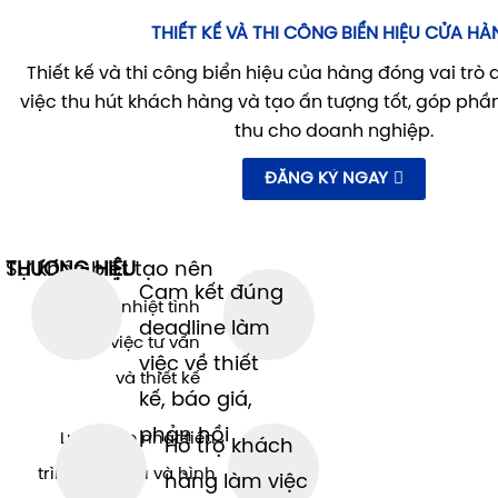
THIẾT KẾ VÀ THI CÔNG BIỂN HIỆU CỬA HÀ
Thiết kế và thi công biển hiệu của hàng đóng vai trò 
việc thu hút khách hàng và tạo ấn tượng tốt, góp ph
thu cho doanh nghiệp.
ĐĂNG KÝ NGAY
THƯƠNG HIỆU
Sự khác biệt tạo nên
Cam kết đúng
Hỗ trợ nhiệt tình
deadline làm
trong việc tư vấn
việc về thiết
và thiết kế
kế, báo giá,
phản hồi
Luôn cập nhật tiến
Hỗ trợ khách
trình phục vụ và hình
hàng làm việc