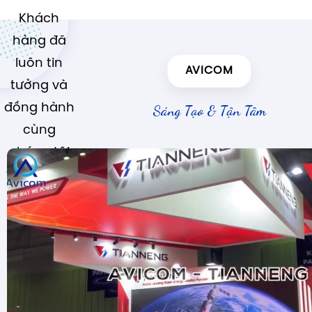
Khách
hàng đã
luôn tin
AVICOM
tưởng và
đồng hành
Sáng Tạo & Tận Tâm
cùng
chúng tôi
trong suốt
chặng
đường
phát triển.
Được
thành lập
vào năm