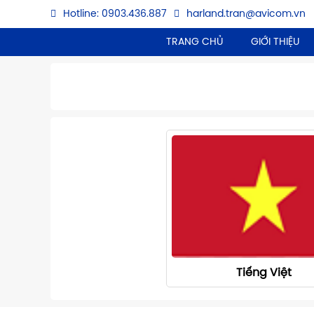
Hotline: 0903.436.887
harland.tran@avicom.vn
TRANG CHỦ
GIỚI THIỆU
Tiếng Việt