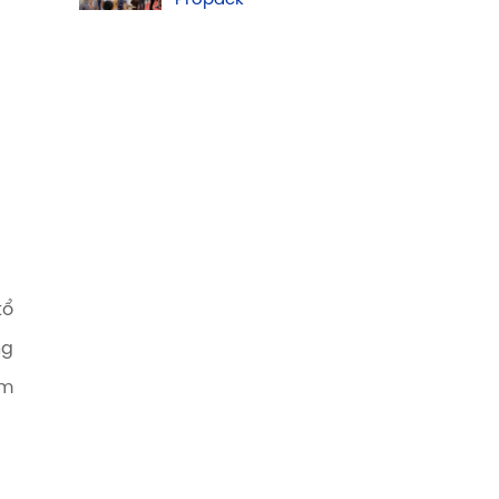
Propack
tổ
ng
ềm