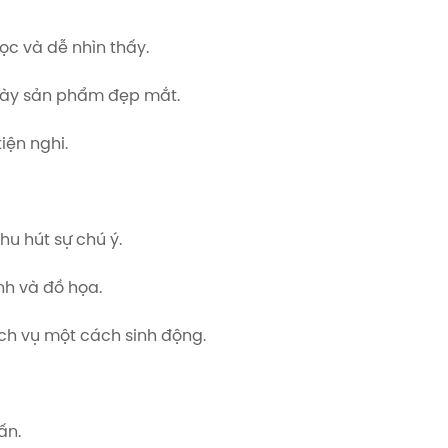
ọc và dễ nhìn thấy.
 bày sản phẩm đẹp mắt.
iện nghi.
u hút sự chú ý.
nh và đồ họa.
ch vụ một cách sinh động.
ấn.