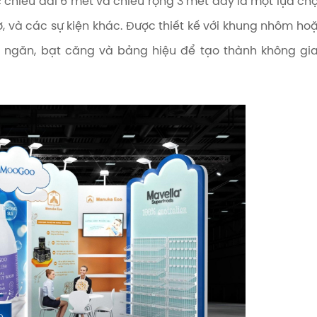
 chiều dài 6 mét và chiều rộng 3 mét đây là một lựa ch
ợ, và các sự kiện khác. Được thiết kế với khung nhôm ho
h ngăn, bạt căng và bảng hiệu để tạo thành không gi