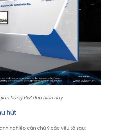
ian hàng 6x3 đẹp hiện nay
hu hút
oanh nghiệp cần chú ý các yếu tố sau: