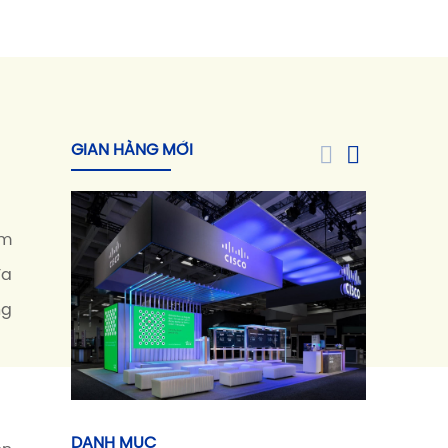
GIAN HÀNG MỚI
ểm
đa
ng
DANH MỤC